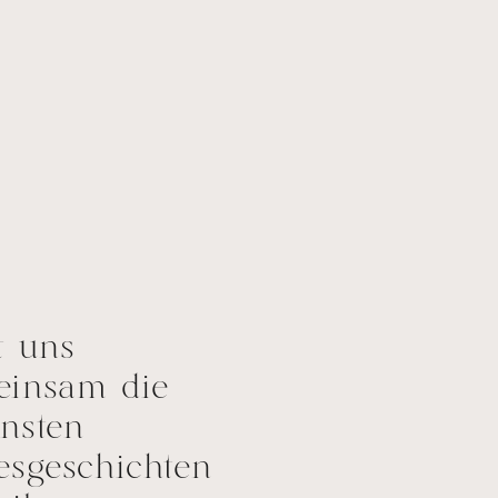
t uns
einsam die
nsten
esgeschichten